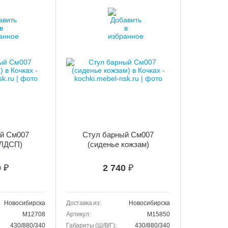
й См007
Стул барный См007
 ЛДСП)
(сиденье кожзам)
0
₽
2 740
₽
Новосибирска
Доставка из:
Новосибирска
M12708
Артикул:
M15850
430/880/340
Габариты (Ш/В/Г):
430/880/340