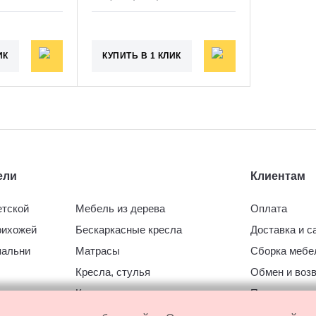
ИК
КУПИТЬ В 1 КЛИК
ели
Клиентам
етской
Мебель из дерева
Оплата
рихожей
Бескаркасные кресла
Доставка и 
пальни
Матрасы
Сборка мебе
Кресла, стулья
Обмен и воз
ухни
Кровати
Пользовател
соглашение
стиной
Мягкая мебель