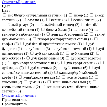
Очистить
Применить
Цвет
Цвет
айс 06/дуб натуральный светлый
(1)
анкор
(1)
анкор
светлый
(2)
базальт
(1)
белый
(6)
белый глянец
(2)
белый рамух
(2)
белый/белый глянец
(2)
белый/
венге/белый глянец
(1)
бодега белая
(1)
венге
(4)
венге/дуб выбеленный
(1)
венге/дуб млечный
(2)
венге/
дуб молочный
(3)
гикори рокфорд/графит серый
(1)
графит
(3)
дуб белый крафт/ателье темное
(1)
дуб
бунратти
(1)
дуб вотан
(3)
дуб вотан темный
(1)
дуб
делано/венге
(1)
дуб канадский
(1)
дуб каньон
(2)
дуб кобург
(1)
дуб крафт белый
(3)
дуб крафт золотой
(1)
дуб крафт золотой/белый
(3)
дуб крафт серый
(2)
дуб мария
(2)
дуб млечный
(2)
дуб сонома
(6)
дуб
сонома/ясень шимо темный
(2)
кашемир/дуб табачный
крафт
(1)
кена/фреска невада
(1)
монте белый
(1)
таксония
(2)
цемент
(1)
ясень шимо светлый
(3)
ясень шимо темный
(2)
ясень шимо темный/ясень шимо
светлый
(3)
Очистить
Применить
Производитель
Производитель