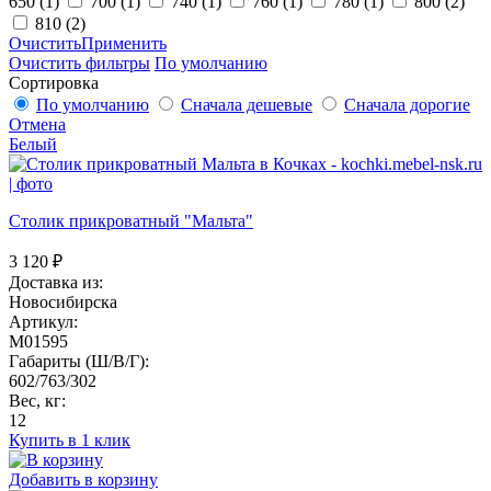
650
(1)
700
(1)
740
(1)
760
(1)
780
(1)
800
(2)
810
(2)
Очистить
Применить
Очистить фильтры
По умолчанию
Сортировка
По умолчанию
Сначала дешевые
Сначала дорогие
Отмена
Белый
Столик прикроватный "Мальта"
3 120
₽
Доставка из:
Новосибирска
Артикул:
M01595
Габариты (Ш/В/Г):
602/763/302
Вес, кг:
12
Купить в 1 клик
Добавить в корзину