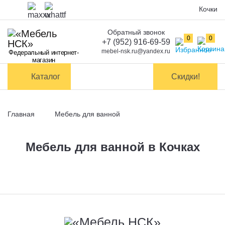
Кочки
Обратный звонок
Оплата
0
0
+7 (952) 916-69-59
mebel-nsk.ru@yandex.ru
Федеральный интернет-
Доставка и
магазин
самовывоз
Каталог
Скидки!
Сборка
мебели
Главная
Мебель для ванной
Обмен и
возврат
Мебель для ванной в Кочках
Контакты
Заказать обратный звонок