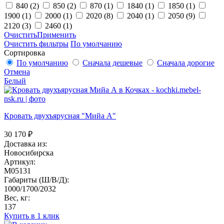
840
(2)
850
(2)
870
(1)
1840
(1)
1850
(1)
1900
(1)
2000
(1)
2020
(8)
2040
(1)
2050
(9)
2120
(3)
2460
(1)
Очистить
Применить
Очистить фильтры
По умолчанию
Сортировка
По умолчанию
Сначала дешевые
Сначала дорогие
Отмена
Белый
Кровать двухъярусная "Мийа А"
30 170
₽
Доставка из:
Новосибирска
Артикул:
M05131
Габариты (Ш/В/Д):
1000/1700/2032
Вес, кг:
137
Купить в 1 клик