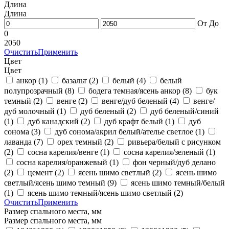
Длина
Длина
От
До
0
2050
Очистить
Применить
Цвет
Цвет
анкор
(1)
базальт
(2)
белый
(4)
белый
полупрозрачный
(8)
бодега темная/ясень анкор
(8)
бук
темный
(2)
венге
(2)
венге/дуб беленый
(4)
венге/
дуб молочный
(1)
дуб беленый
(2)
дуб беленый/синий
(1)
дуб канадский
(2)
дуб крафт белый
(1)
дуб
сонома
(3)
дуб сонома/акрил белый/ателье светлое
(1)
лаванда
(7)
орех темный
(2)
ривьера/белый с рисунком
(2)
сосна карелия/венге
(1)
сосна карелия/зеленый
(1)
сосна карелия/оранжевый
(1)
фон черный/дуб делано
(2)
цемент
(2)
ясень шимо светлый
(2)
ясень шимо
светлый/ясень шимо темный
(9)
ясень шимо темный/белый
(1)
ясень шимо темный/ясень шимо светлый
(2)
Очистить
Применить
Размер спального места, мм
Размер спального места, мм