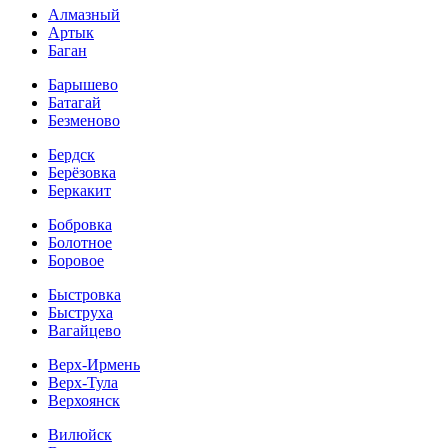
Алмазный
Артык
Баган
Барышево
Батагай
Безменово
Бердск
Берёзовка
Беркакит
Бобровка
Болотное
Боровое
Быстровка
Быструха
Вагайцево
Верх-Ирмень
Верх-Тула
Верхоянск
Вилюйск