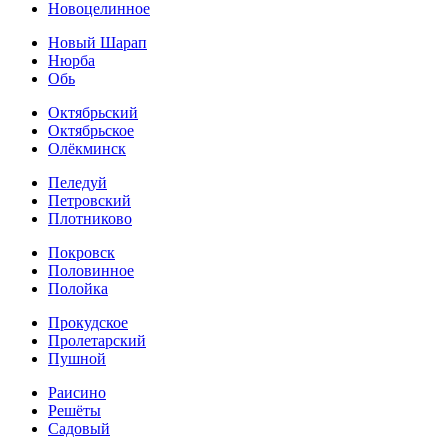
Новоцелинное
Новый Шарап
Нюрба
Обь
Октябрьский
Октябрьское
Олёкминск
Пеледуй
Петровский
Плотниково
Покровск
Половинное
Полойка
Прокудское
Пролетарский
Пушной
Раисино
Решёты
Садовый