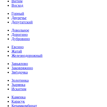
Витим
Восход
Горный
Двуречье
Депутатский
Довольное
Дорогино
Дубровино
Евсино
Жатай
Железнодорожный
Завьялово
Заковряжино
Звёздочка
Золотинка
Зырянка
Искитим
Каменка
Карасук
Керамкомбинат