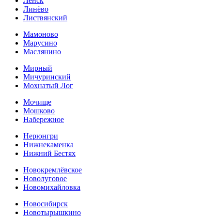
Ленск
Линёво
Листвянский
Мамоново
Марусино
Маслянино
Мирный
Мичуринский
Мохнатый Лог
Мочище
Мошково
Набережное
Нерюнгри
Нижнекаменка
Нижний Бестях
Новокремлёвское
Новолуговое
Новомихайловка
Новосибирск
Новотырышкино