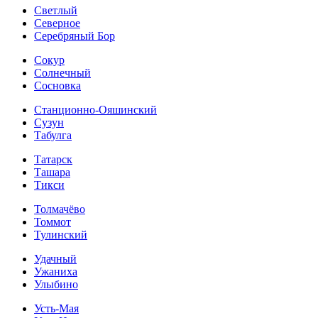
Светлый
Северное
Серебряный Бор
Сокур
Солнечный
Сосновка
Станционно-Ояшинский
Сузун
Табулга
Татарск
Ташара
Тикси
Толмачёво
Томмот
Тулинский
Удачный
Ужаниха
Улыбино
Усть-Мая