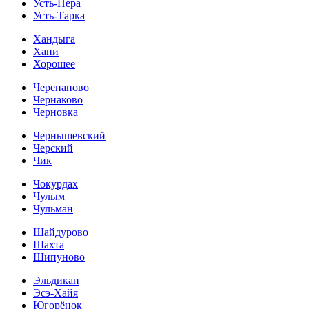
Усть-Нера
Усть-Тарка
Хандыга
Хани
Хорошее
Черепаново
Чернаково
Черновка
Чернышевский
Черский
Чик
Чокурдах
Чулым
Чульман
Шайдурово
Шахта
Шипуново
Эльдикан
Эсэ-Хайя
Югорёнок