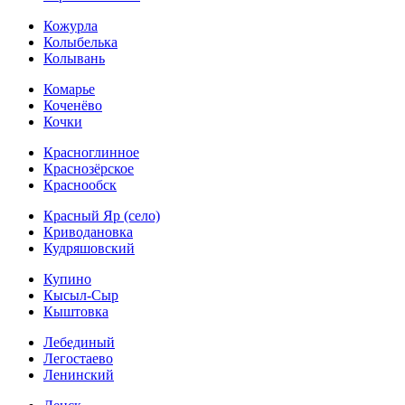
Кожурла
Колыбелька
Колывань
Комарье
Коченёво
Кочки
Красноглинное
Краснозёрское
Краснообск
Красный Яр (село)
Криводановка
Кудряшовский
Купино
Кысыл-Сыр
Кыштовка
Лебединый
Легостаево
Ленинский